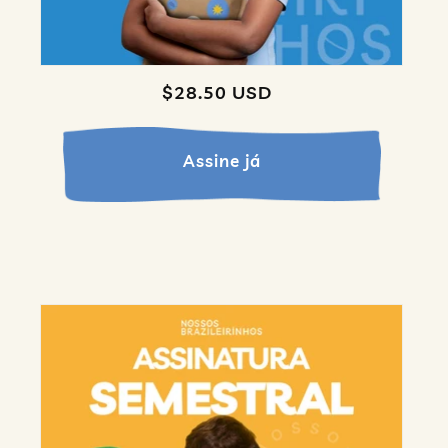
Regular
$28.50 USD
price
Assine já