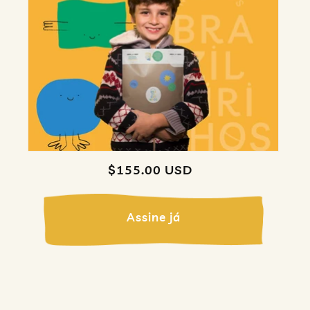
Regular
$155.00 USD
price
Assine já