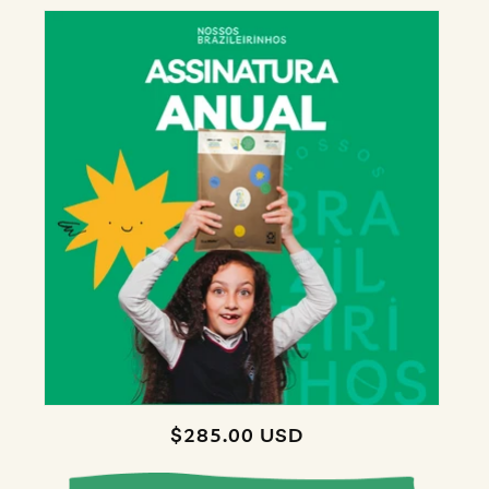
Regular
$285.00 USD
price